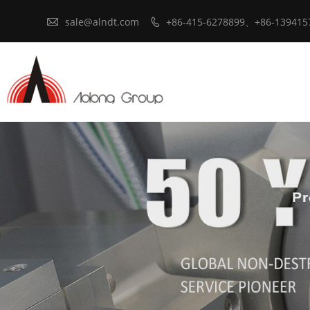

sale@alndt.com
+86-415-6278899、+86-139415
