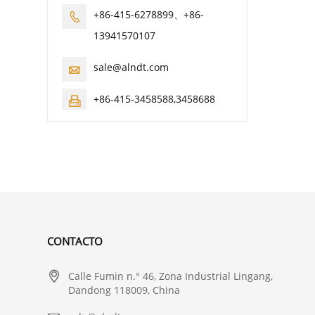
+86-415-6278899、+86-

13941570107
sale@alndt.com

+86-415-3458588,3458688

CONTACTO

Calle Fumin n.° 46, Zona Industrial Lingang,
Dandong 118009, China