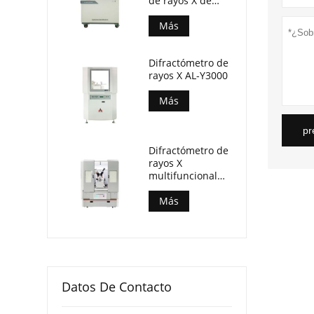
de rayos X de
dispersión de
longitud de onda
Más
(AL-BP-3000)
Difractómetro de
rayos X AL-Y3000
Más
pr
Difractómetro de
rayos X
multifuncional
combinado AL-
Y3500
Más
Datos De Contacto