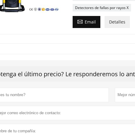
Detectores de fallas por rayos X

Email
Detalles
tenga el último precio? Le responderemos lo ante