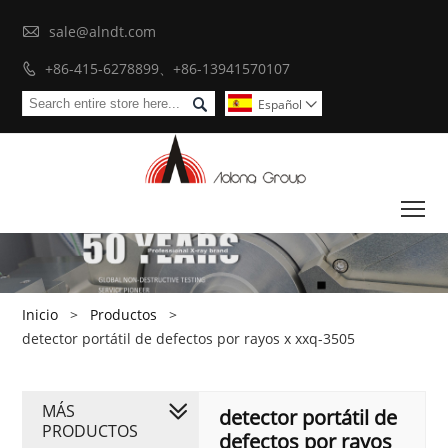

sale@alndt.com
+86-415-6278899、+86-13941570107


Español

To
Inicio
>
Productos
>
detector portátil de defectos por rayos x xxq-3505
MÁS
detector portátil de
PRODUCTOS
defectos por rayos