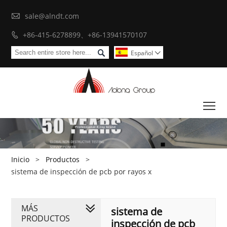

sale@alndt.com
+86-415-6278899、+86-13941570107


Español

To
Inicio
>
Productos
>
sistema de inspección de pcb por rayos x
MÁS
sistema de
PRODUCTOS
inspección de pcb