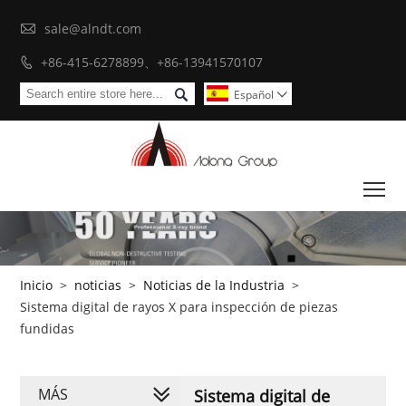

sale@alndt.com
+86-415-6278899、+86-13941570107


Español

To
Inicio
>
noticias
>
Noticias de la Industria
>
Sistema digital de rayos X para inspección de piezas
fundidas
MÁS
Sistema digital de