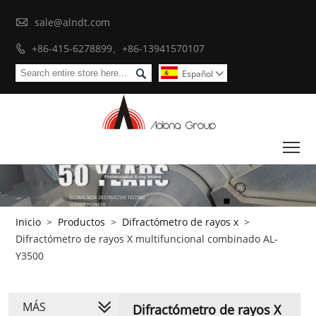

sale@alndt.com
+86-415-6278899、+86-13941570107


Español

To
Inicio
>
Productos
>
Difractómetro de rayos x
>
Difractómetro de rayos X multifuncional combinado AL-
Y3500
MÁS
Difractómetro de rayos X