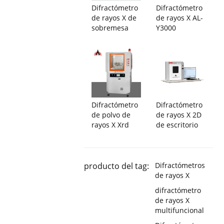
Difractómetro
Difractómetro
de rayos X de
de rayos X AL-
sobremesa
Y3000
Difractómetro
Difractómetro
de polvo de
de rayos X 2D
rayos X Xrd
de escritorio
producto del tag:
Difractómetros
de rayos X
difractómetro
de rayos X
multifuncional