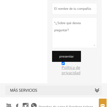
presentar
Política de
privacidad
MÁS SERVICIOS





Derechos de autor © Dandong Aolong