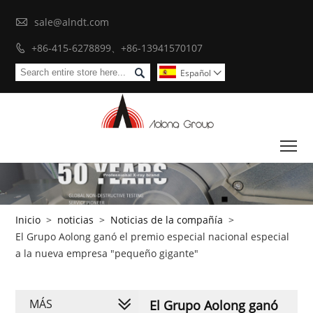

sale@alndt.com
+86-415-6278899、+86-13941570107


Español

To
Inicio
>
noticias
>
Noticias de la compañía
>
El Grupo Aolong ganó el premio especial nacional especial
a la nueva empresa "pequeño gigante"
MÁS
El Grupo Aolong ganó