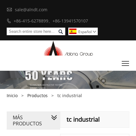

sale@alndt.com
+86-415-6278899、+86-13941570107


Español

To
Inicio
>
Productos
>
tc industrial
MÁS
tc industrial
PRODUCTOS