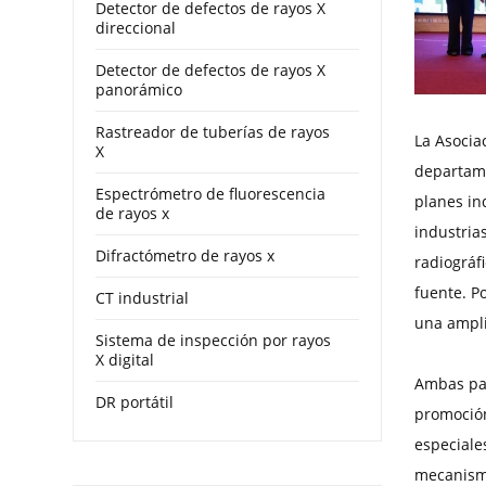
Detector de defectos de rayos X
direccional
Detector de defectos de rayos X
panorámico
Rastreador de tuberías de rayos
La Asocia
X
departame
Espectrómetro de fluorescencia
planes in
de rayos x
industria
Difractómetro de rayos x
radiográf
fuente. P
CT industrial
una ampli
Sistema de inspección por rayos
X digital
Ambas par
DR portátil
promoción
especiales
mecanismo