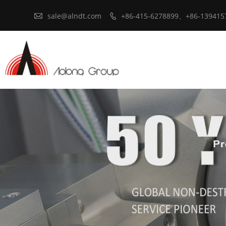

sale@alndt.com
+86-415-6278899、+86-139415
