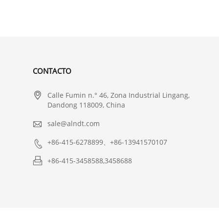
CONTACTO

Calle Fumin n.° 46, Zona Industrial Lingang,
Dandong 118009, China

sale@alndt.com

+86-415-6278899、+86-13941570107

+86-415-3458588,3458688