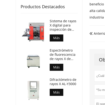
beneficio
Productos Destacados
alta cali
industria
Sistema de rayos
X digital para
inspección de
Anterio
piezas fundidas

Más
Espectrómetro
de fluorescencia
de rayos X de
Ob
dispersión de
longitud de onda
Más
(AL-BP-3000)
Difractómetro de
rayos X AL-Y3000
Más