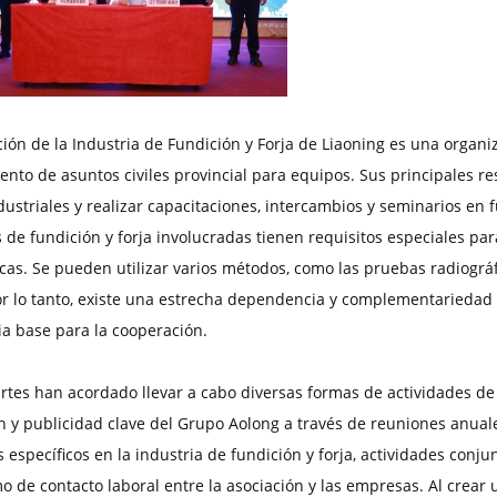
ción de la Industria de Fundición y Forja de Liaoning es una organiz
nto de asuntos civiles provincial para equipos. Sus principales res
dustriales y realizar capacitaciones, intercambios y seminarios en 
s de fundición y forja involucradas tienen requisitos especiales pa
icas. Se pueden utilizar varios métodos, como las pruebas radiográf
or lo tanto, existe una estrecha dependencia y complementariedad 
a base para la cooperación.
tes han acordado llevar a cabo diversas formas de actividades de 
 y publicidad clave del Grupo Aolong a través de reuniones anuales 
 específicos en la industria de fundición y forja, actividades conj
 de contacto laboral entre la asociación y las empresas. Al crear