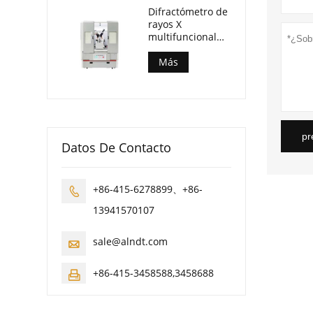
Difractómetro de
rayos X
multifuncional
combinado AL-
Y3500
Más
pr
Datos De Contacto
+86-415-6278899、+86-

13941570107
sale@alndt.com

+86-415-3458588,3458688
