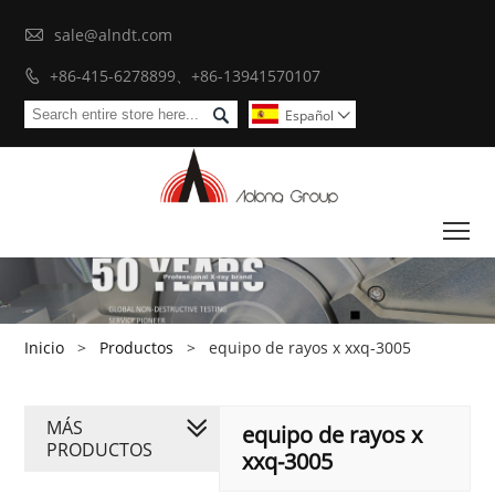

sale@alndt.com
+86-415-6278899、+86-13941570107


Español

To
Inicio
>
Productos
>
equipo de rayos x xxq-3005
MÁS
equipo de rayos x
PRODUCTOS
xxq-3005