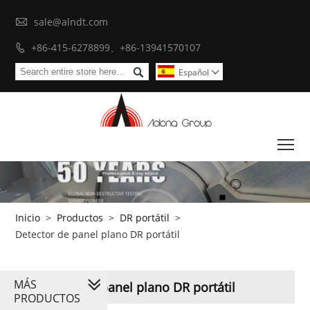

sale@alndt.com
+86-415-6278899、+86-13941570107


Español

To
Inicio
>
Productos
>
DR portátil
>
Detector de panel plano DR portátil
MÁS
Detector de panel plano DR portátil
PRODUCTOS