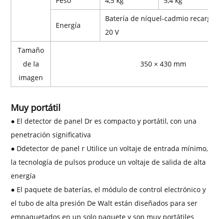
Peso
4,5 kg
5,4 kg
Batería de níquel-cadmio recargabl
Energía
20 V
Tamaño
de la
350 × 430 mm
imagen
Muy portátil
● El detector de panel Dr es compacto y portátil, con una
penetración significativa
●
D
detector de panel r
Utilice un voltaje de entrada mínimo,
la tecnología de pulsos produce un voltaje de salida de alta
energía
●
El paquete de baterías, el módulo de control electrónico y
el tubo de alta presión De Walt están diseñados para ser
empaquetados en un solo paquete y son muy portátiles