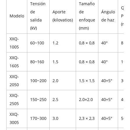
Tensión
Tamaño
Q23
de
Aporte
de
Ángulo
Modelo
Pene
salida
(kilovatios)
enfoque
de haz
(mm
(kV)
(mm)
XXQ-
60~100
1.2
0,8 × 0,8
40°
8
1005
XXQ-
80~160
1.5
0,8 × 0,8
40°
19
1605
XXQ-
100~200
2.0
1,5 × 1,5
40+5°
30
2050
XXQ-
150~250
2.5
2.0×2.0
40+5°
40
2505
XXQ-
170~300
3.0
2,3 × 2,3
40+5°
50
3005