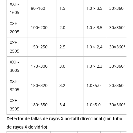
XXH-
80~160
1.5
1,0 × 3,5
30×360°
1605
XXH-
100~200
2.0
1,0 × 3,5
30×360°
2005
XXH-
150~250
2.5
1,0 × 2,4
30×360°
2505
XXH-
170~300
3.0
1,0 × 2,3
30×360°
3005
XXH-
180~320
3.2
1.0×5.0
30×360°
3205
XXH-
180~350
3.4
1.0×5.0
30×360°
3505
Detector de fallas de rayos X portátil direccional (con tubo
de rayos X de vidrio)