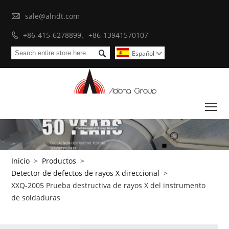

sale@alndt.com
+86-415-6278899、+86-13941570107


Español

To
Inicio
>
Productos
>
Detector de defectos de rayos X direccional
>
XXQ-2005 Prueba destructiva de rayos X del instrumento
de soldaduras