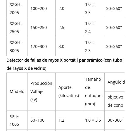
XXGH-
1,0 ×
100~200
2.0
30×360°
2
2005
3,5
XXGH-
1,0 ×
150~250
2.5
30×360°
2
2505
2,4
XXGH-
1,0 ×
170~300
3.0
30×360°
2
3005
2,3
Detector de fallas de rayos X portátil panorámico (con tubo
de rayos X de vidrio)
Tamaño
Ángulo de
Producción
Aporte
de
Modelo
Voltaje
(kilovatios)
enfoque
objetivo
(kV)
(mm)
de cono
XXH-
60~100
1.2
1,0 × 3,5
30×360°
1005