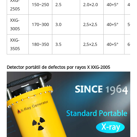
XXG-
150~250
2.5
2.0×2.0
40+5°
40
2505
XXG-
170~300
3.0
2,5×2,5
40+5°
50
3005
XXG-
180~350
3.5
2,5×2,5
40+5°
60
3505
Detector portátil de defectos por rayos X XXG-2005