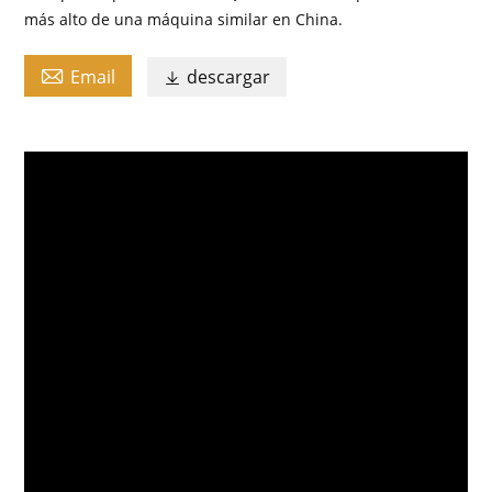
más alto de una máquina similar en China.

Email
descargar
