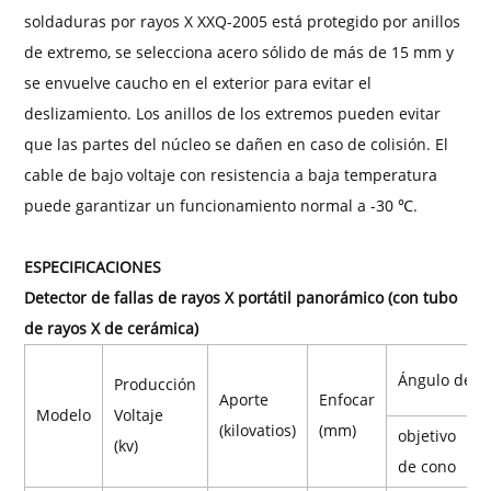
soldaduras por rayos X XXQ-2005 está protegido por anillos
de extremo, se selecciona acero sólido de más de 15 mm y
se envuelve caucho en el exterior para evitar el
deslizamiento. Los anillos de los extremos pueden evitar
que las partes del núcleo se dañen en caso de colisión. El
cable de bajo voltaje con resistencia a baja temperatura
puede garantizar un funcionamiento normal a -30 ℃.
ESPECIFICACIONES
Detector de fallas de rayos X portátil panorámico (con tubo
de rayos X de cerámica)
Ángulo de h
Producción
Aporte
Enfocar
Modelo
Voltaje
(kilovatios)
(mm)
objetivo
O
(kv)
de cono
p