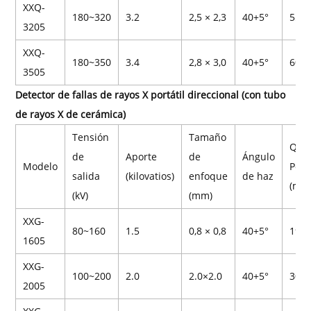
XXQ-
180~320
3.2
2,5 × 2,3
40+5°
55
3205
XXQ-
180~350
3.4
2,8 × 3,0
40+5°
60
3505
Detector de fallas de rayos X portátil direccional (con tubo
de rayos X de cerámica)
Tensión
Tamaño
Q23
de
Aporte
de
Ángulo
Modelo
Pene
salida
(kilovatios)
enfoque
de haz
(mm
(kV)
(mm)
XXG-
80~160
1.5
0,8 × 0,8
40+5°
19
1605
XXG-
100~200
2.0
2.0×2.0
40+5°
30
2005