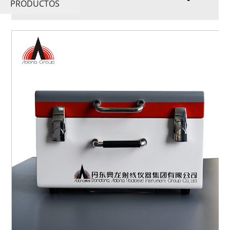
PRODUCTOS
X Xrf