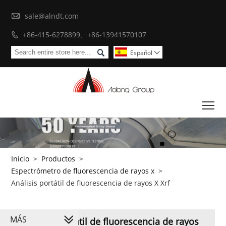

sale@alndt.com
+86-415-6278899、+86-13941570107


Español

To
Inicio
>
Productos
>
Espectrómetro de fluorescencia de rayos x
>
Análisis portátil de fluorescencia de rayos X Xrf
MÁS
Análisis portátil de fluorescencia de rayos