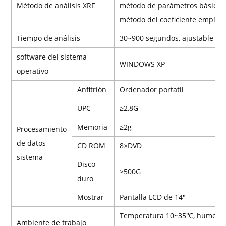
Método de análisis XRF
método de parámetros básicos
método del coeficiente empíric
Tiempo de análisis
30~900 segundos, ajustable
software del sistema
WINDOWS XP
operativo
Anfitrión
Ordenador portatil
UPC
≥2,8G
Memoria
≥2g
Procesamiento
de datos
CD ROM
8×DVD
sistema
Disco
≥500G
duro
Mostrar
Pantalla LCD de 14″
Temperatura 10~35℃, humeda
Ambiente de trabajo