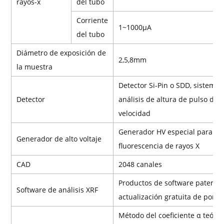
rayos-x
del tubo
Corriente
1~1000μA
del tubo
Diámetro de exposición de
2,5,8mm
la muestra
Detector Si-Pin o SDD, sistema 
Detector
análisis de altura de pulso de a
velocidad
Generador HV especial para
Generador de alto voltaje
fluorescencia de rayos X
CAD
2048 canales
Productos de software patenta
Software de análisis XRF
actualización gratuita de por v
Método del coeficiente α teóric