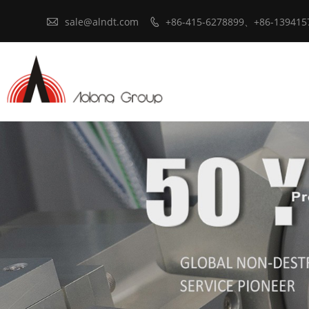

sale@alndt.com
+86-415-6278899、+86-139415
