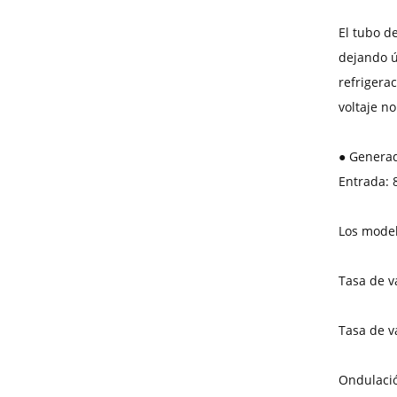
El tubo d
dejando ún
refrigera
voltaje n
● Generad
Entrada: 
Los model
Tasa de v
Tasa de va
Ondulación