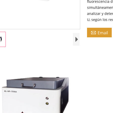
fluorescencia 
simultáneament
analizar y det
U, según los re

Email