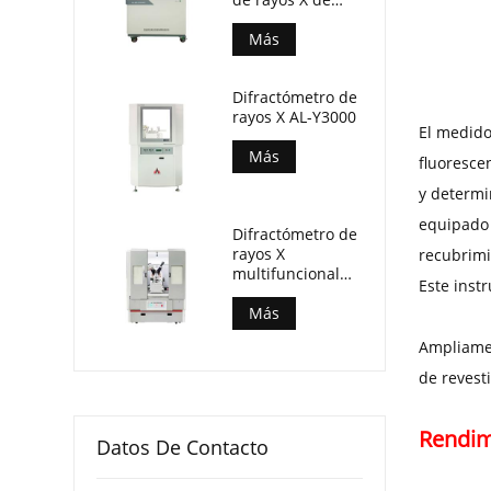
dispersión de
longitud de onda
Más
(AL-BP-3000)
Difractómetro de
rayos X AL-Y3000
El medido
Más
fluoresce
y determi
equipado 
Difractómetro de
rayos X
recubrimi
multifuncional
Este inst
combinado AL-
Y3500
Más
Ampliamen
de revest
Rendim
Datos De Contacto