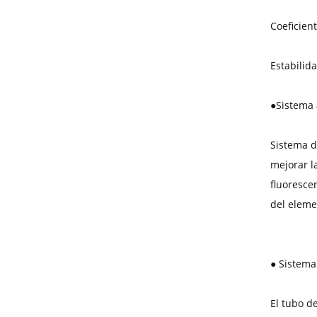
Coeficien
Estabilid
●
Sistema 
Sistema de
mejorar la
fluoresce
del eleme
● Sistema
El tubo d