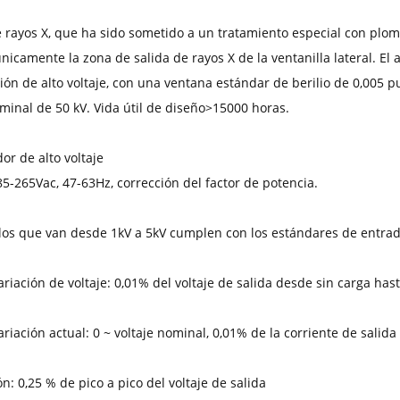
e rayos X, que ha sido sometido a un tratamiento especial con plomo
icamente la zona de salida de rayos X de la ventanilla lateral. El a
ción de alto voltaje, con una ventana estándar de berilio de 0,005
ominal de 50 kV. Vida útil de diseño>15000 horas.
or de alto voltaje
85-265Vac, 47-63Hz, corrección del factor de potencia.
os que van desde 1kV a 5kV cumplen con los estándares de entra
ariación de voltaje: 0,01% del voltaje de salida desde sin carga ha
riación actual: 0 ~ voltaje nominal, 0,01% de la corriente de salida
: 0,25 % de pico a pico del voltaje de salida