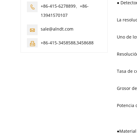
● Detect
+86-415-6278899、+86-

13941570107
La resolu
sale@alndt.com

Uno de lo
+86-415-3458588,3458688

Resolució
Tasa de 
Grosor de
Potencia 
●
Material